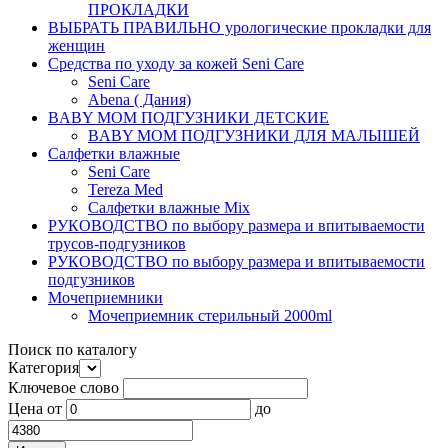
ПРОКЛАДКИ
ВЫБРАТЬ ПРАВИЛЬНО урологические прокладки для
женщин
Средства по уходу за кожей Seni Care
Seni Care
Abena ( Дания)
BABY MOM ПОДГУЗНИКИ ДЕТСКИЕ
BABY MOM ПОДГУЗНИКИ ДЛЯ МАЛЫШЕЙ
Салфетки влажные
Seni Care
Tereza Med
Салфетки влажные Mix
РУКОВОДСТВО по выбору размера и впитываемости
трусов-подгузников
РУКОВОДСТВО по выбору размера и впитываемости
подгузников
Мочеприемники
Мочеприемник стерильный 2000ml
Поиск по каталогу
Категория
Ключевое слово
Цена
от
до