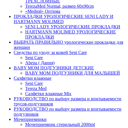
ТРЕХСЛОЙНЫЕ
TerezaMed Normal, размер 60x90cm
«Medmil» Оптима
ПРОКЛАДКИ УРОЛОГИЧЕСКИЕ SENI LADY И
HARTMANN MOLIMED
SENI LADY УРОЛОГИЧЕСКИЕ ПРОКЛАДКИ
HARTMANN MOLIMED УРОЛОГИЧЕСКИЕ
ПРОКЛАДКИ
ВЫБРАТЬ ПРАВИЛЬНО урологические прокладки для
женщин
Средства по уходу за кожей Seni Care
Seni Care
Abena ( Дания)
BABY MOM ПОДГУЗНИКИ ДЕТСКИЕ
BABY MOM ПОДГУЗНИКИ ДЛЯ МАЛЫШЕЙ
Салфетки влажные
Seni Care
Tereza Med
Салфетки влажные Mix
РУКОВОДСТВО по выбору размера и впитываемости
трусов-подгузников
РУКОВОДСТВО по выбору размера и впитываемости
подгузников
Мочеприемники
Мочеприемник стерильный 2000ml