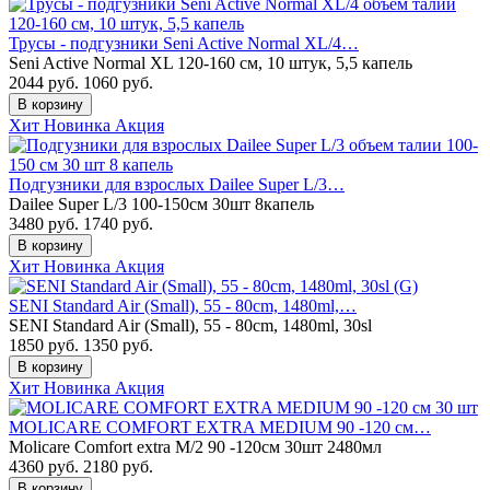
Трусы - подгузники Seni Active Normal XL/4…
Seni Active Normal XL 120-160 см, 10 штук, 5,5 капель
2044 руб.
1060
руб.
В корзину
Хит
Новинка
Акция
Подгузники для взрослых Dailee Super L/3…
Dailee Super L/3 100-150см 30шт 8капель
3480 руб.
1740
руб.
В корзину
Хит
Новинка
Акция
SENI Standard Air (Small), 55 - 80cm, 1480ml,…
SENI Standard Air (Small), 55 - 80cm, 1480ml, 30sl
1850 руб.
1350
руб.
В корзину
Хит
Новинка
Акция
MOLICARE COMFORT EXTRA MEDIUM 90 -120 cм…
Molicare Comfort extra M/2 90 -120cм 30шт 2480мл
4360 руб.
2180
руб.
В корзину