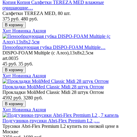
Копия Копия Салфетки TEREZA MED влажные
очищающие…
Салфетки TEREZA MED, 80 шт.
375 руб.
480
руб.
В корзину
Хит
Новинка
Акция
Пенообразующая губка DISPO-FOAM Multiple…
DISPO-FOAM Multiple (с Алоэ),13x8x2,5см
art.0035
45 руб.
35
руб.
В корзину
Хит
Новинка
Акция
Прокладки MoliMed Classic Midi 28 штук Оптом
Прокладки MoliMed Classic Midi 28 штук Оптом
4592 руб.
3280
руб.
В корзину
Хит
Новинка
Акция
Подгузники-трусики Abri-Flex Premium L2 ,…
Трусики Abri-Flex Premium L2 купить по низкой цене в
Москве