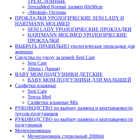
ТРЕХСЛОЙНЫЕ
TerezaMed Normal, размер 60x90cm
«Medmil» Оптима
ПРОКЛАДКИ УРОЛОГИЧЕСКИЕ SENI LADY И
HARTMANN MOLIMED
SENI LADY УРОЛОГИЧЕСКИЕ ПРОКЛАДКИ
HARTMANN MOLIMED УРОЛОГИЧЕСКИЕ
ПРОКЛАДКИ
ВЫБРАТЬ ПРАВИЛЬНО урологические прокладки для
женщин
Средства по уходу за кожей Seni Care
Seni Care
Abena ( Дания)
BABY MOM ПОДГУЗНИКИ ДЕТСКИЕ
BABY MOM ПОДГУЗНИКИ ДЛЯ МАЛЫШЕЙ
Салфетки влажные
Seni Care
Tereza Med
Салфетки влажные Mix
РУКОВОДСТВО по выбору размера и впитываемости
трусов-подгузников
РУКОВОДСТВО по выбору размера и впитываемости
подгузников
Мочеприемники
Мочеприемник стерильный 2000ml