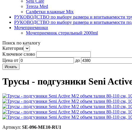
Seni Care
Tereza Med
Салфетки влажные Mix
РУКОВОДСТВО по выбору размера и впитываемости тру
РУКОВОДСТВО по выбору размера и впитываемости по
Мочеприемники
Мочеприемник стерильный 2000ml
Поиск по каталогу
Категория
Ключевое слово
Цена
от
до
Трусы - подгузники Seni Activ
Артикул:
SE-096-ME10-RU1