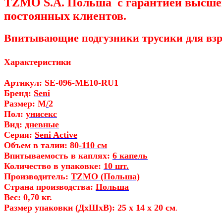
TZMO S.A. Польша с гарантией высше
постоянных клиентов.
Впитывающие подгузники трусики для взро
Характеристики
Артикул: SE-096-ME10-RU1
Бренд:
Seni
Размер:
M
/
2
Пол:
унисекс
Вид:
дневные
Серия:
Seni Active
Объем в талии:
80
-110 см
Впитываемость в каплях:
6 капель
Количество в упаковке:
10 шт.
Производитель:
TZMO (Польша)
Страна производства:
Польша
Вес: 0,70 кг.
Размер упаковки (ДхШхВ): 25 x 14 x 20 см
.