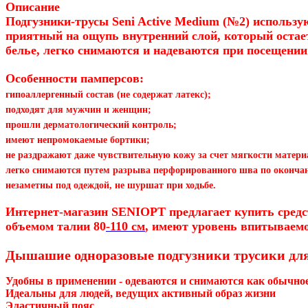
Описание
Подгузники-трусы Seni Active Medium (№2) использ
приятный на ощупь внутренний слой, который остае
белье, легко снимаются и надеваются при посещении
Особенности памперсов:
гипоаллергенный состав (не содержат латекс);
подходят для мужчин и женщин;
прошли дерматологический контроль;
имеют непромокаемые бортики;
не раздражают даже чувствительную кожу за счет мягкости матери
легко снимаются путем разрыва перфорированного шва по оконча
незаметны под одеждой, не шуршат при ходьбе.
Интернет-магазин SENIOPT предлагает купить средст
объемом талии
80
-110 см
, имеют уровень впитываемо
Дышашие одноразовые подгузники трусики для
Удобны в применении - одеваются и снимаются как обычное
Идеальны для людей, ведущих активный образ жизни
Эластичный пояс