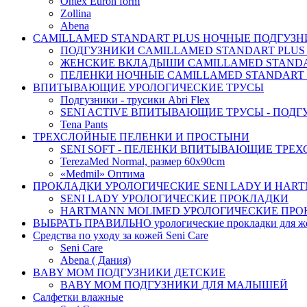
Ontex Euron form
Zollina
Abena
CAMILLAMED STANDART PLUS НОЧНЫЕ ПОДГУЗНИ
ПОДГУЗНИКИ CAMILLAMED STANDART PLUS
ЖЕНСКИЕ ВКЛАДЫШИ CAMILLAMED STANDAR
ПЕЛЕНКИ НОЧНЫЕ CAMILLAMED STANDART 
ВПИТЫВАЮЩИЕ УРОЛОГИЧЕСКИЕ ТРУСЫ
Подгузники - трусики Abri Flex
SENI ACTIVE ВПИТЫВАЮЩИЕ ТРУСЫ - ПОДГ
Tena Pants
ТРЕХСЛОЙНЫЕ ПЕЛЕНКИ И ПРОСТЫНИ
SENI SOFT - ПЕЛЕНКИ ВПИТЫВАЮЩИЕ ТРЕ
TerezaMed Normal, размер 60x90cm
«Medmil» Оптима
ПРОКЛАДКИ УРОЛОГИЧЕСКИЕ SENI LADY И HAR
SENI LADY УРОЛОГИЧЕСКИЕ ПРОКЛАДКИ
HARTMANN MOLIMED УРОЛОГИЧЕСКИЕ ПРО
ВЫБРАТЬ ПРАВИЛЬНО урологические прокладки для 
Средства по уходу за кожей Seni Care
Seni Care
Abena ( Дания)
BABY MOM ПОДГУЗНИКИ ДЕТСКИЕ
BABY MOM ПОДГУЗНИКИ ДЛЯ МАЛЫШЕЙ
Салфетки влажные