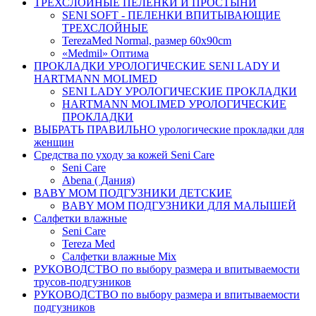
ТРЕХСЛОЙНЫЕ ПЕЛЕНКИ И ПРОСТЫНИ
SENI SOFT - ПЕЛЕНКИ ВПИТЫВАЮЩИЕ
ТРЕХСЛОЙНЫЕ
TerezaMed Normal, размер 60x90cm
«Medmil» Оптима
ПРОКЛАДКИ УРОЛОГИЧЕСКИЕ SENI LADY И
HARTMANN MOLIMED
SENI LADY УРОЛОГИЧЕСКИЕ ПРОКЛАДКИ
HARTMANN MOLIMED УРОЛОГИЧЕСКИЕ
ПРОКЛАДКИ
ВЫБРАТЬ ПРАВИЛЬНО урологические прокладки для
женщин
Средства по уходу за кожей Seni Care
Seni Care
Abena ( Дания)
BABY MOM ПОДГУЗНИКИ ДЕТСКИЕ
BABY MOM ПОДГУЗНИКИ ДЛЯ МАЛЫШЕЙ
Салфетки влажные
Seni Care
Tereza Med
Салфетки влажные Mix
РУКОВОДСТВО по выбору размера и впитываемости
трусов-подгузников
РУКОВОДСТВО по выбору размера и впитываемости
подгузников