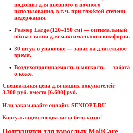
подходит
для
дневного
и
ночного
использования,
в
т.
ч.
при
тяжёлой
степени
недержания.
Размер
Large
(120–150
см)
— оптимальный
обхват
талии
для
максимального
комфорта.
30
штук
в
упаковке
— запас
на
длительное
время.
Воздухопроницаемость
и
мягкость
— забота
о
коже.
Специальная
цена
для
наших
покупателей:
3.300
руб.
вместо
[6.600
]
руб.
Или
заказывайте
онлайн: SENIOPT.RU
Консультация
специалиста
бесплатно!
Подгузники для взрослых MoliCare