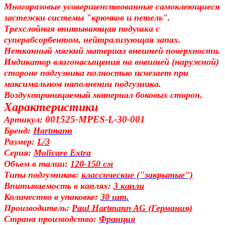
Многоразовые усовершенствованные самоклеющиеся
застежки системы "крючков и петель".
Трехслойная впитывающая подушка с
суперабсорбентом, нейтрализующая запах.
Нетканный мягкий материал внешней поверхности.
Индикатор влагонасыщения на внешней (наружной)
стороне подгузника полностью исчезает при
максимальном наполнении подгузника.
Воздухопроницаемый материал боковых сторон.
Характеристики
001525-MPES-L-30-001
Артикул:
Бренд:
Hartmann
Размер:
L/3
Серия:
Molicare Extra
Объем в талии:
120-150 см
Типы подгузников:
классические ("закрытые")
Впитываемость в каплях:
3 капли
Количество в упаковке:
30 шт.
Производитель:
Paul Hartmann AG (Германия)
Страна производства:
Франция