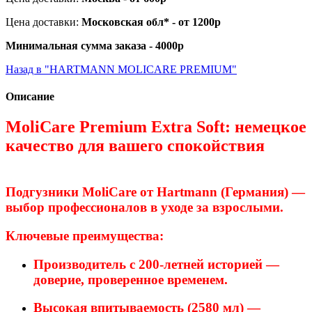
Цена доставки:
Московская обл* - от 1200р
Минимальная сумма заказа - 4000р
Назад в "HARTMANN MOLICARE PREMIUM"
Описание
MoliCare
Premium
Extra
Soft:
немецкое
качество
для
вашего
спокойствия
Подгузники
MoliCare
от
Hartmann
(Германия)
—
выбор
профессионалов
в
уходе
за
взрослыми.
Ключевые
преимущества:
Производитель
с
200‑летней
историей
—
доверие,
проверенное
временем.
Высокая
впитываемость
(2580
мл)
—