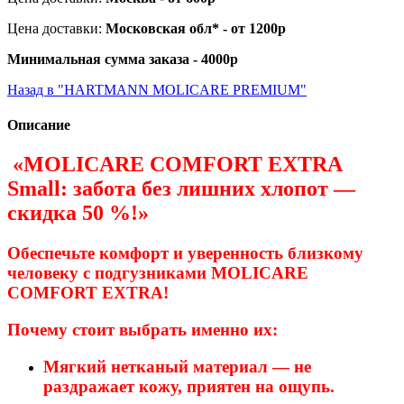
Цена доставки:
Московская обл* - от 1200р
Минимальная сумма заказа - 4000р
Назад в "HARTMANN MOLICARE PREMIUM"
Описание
«MOLICARE
COMFORT
EXTRA
Small:
забота
без
лишних
хлопот
—
скидка
50
%!»
Обеспечьте
комфорт
и
уверенность
близкому
человеку
с
подгузниками
MOLICARE
COMFORT
EXTRA!
Почему стоит
выбрать
именно их:
Мягкий нетканый материал — не
раздражает
кожу,
приятен
на
ощупь.