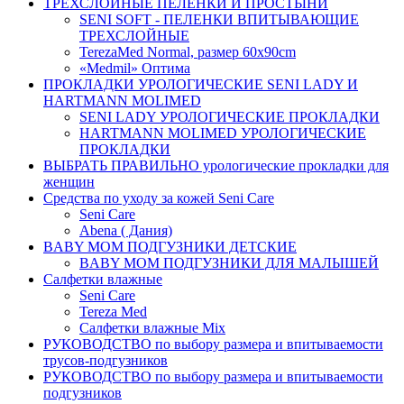
ТРЕХСЛОЙНЫЕ ПЕЛЕНКИ И ПРОСТЫНИ
SENI SOFT - ПЕЛЕНКИ ВПИТЫВАЮЩИЕ
ТРЕХСЛОЙНЫЕ
TerezaMed Normal, размер 60x90cm
«Medmil» Оптима
ПРОКЛАДКИ УРОЛОГИЧЕСКИЕ SENI LADY И
HARTMANN MOLIMED
SENI LADY УРОЛОГИЧЕСКИЕ ПРОКЛАДКИ
HARTMANN MOLIMED УРОЛОГИЧЕСКИЕ
ПРОКЛАДКИ
ВЫБРАТЬ ПРАВИЛЬНО урологические прокладки для
женщин
Средства по уходу за кожей Seni Care
Seni Care
Abena ( Дания)
BABY MOM ПОДГУЗНИКИ ДЕТСКИЕ
BABY MOM ПОДГУЗНИКИ ДЛЯ МАЛЫШЕЙ
Салфетки влажные
Seni Care
Tereza Med
Салфетки влажные Mix
РУКОВОДСТВО по выбору размера и впитываемости
трусов-подгузников
РУКОВОДСТВО по выбору размера и впитываемости
подгузников