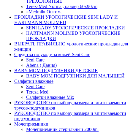
ТРЕХСЛОЙНЫЕ
TerezaMed Normal, размер 60x90cm
«Medmil» Оптима
ПРОКЛАДКИ УРОЛОГИЧЕСКИЕ SENI LADY И
HARTMANN MOLIMED
SENI LADY УРОЛОГИЧЕСКИЕ ПРОКЛАДКИ
HARTMANN MOLIMED УРОЛОГИЧЕСКИЕ
ПРОКЛАДКИ
ВЫБРАТЬ ПРАВИЛЬНО урологические прокладки для
женщин
Средства по уходу за кожей Seni Care
Seni Care
Abena ( Дания)
BABY MOM ПОДГУЗНИКИ ДЕТСКИЕ
BABY MOM ПОДГУЗНИКИ ДЛЯ МАЛЫШЕЙ
Салфетки влажные
Seni Care
Tereza Med
Салфетки влажные Mix
РУКОВОДСТВО по выбору размера и впитываемости
трусов-подгузников
РУКОВОДСТВО по выбору размера и впитываемости
подгузников
Мочеприемники
Мочеприемник стерильный 2000ml