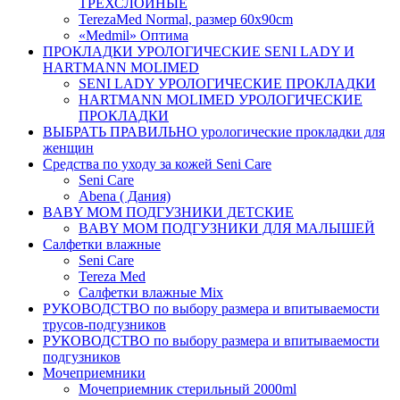
ТРЕХСЛОЙНЫЕ
TerezaMed Normal, размер 60x90cm
«Medmil» Оптима
ПРОКЛАДКИ УРОЛОГИЧЕСКИЕ SENI LADY И
HARTMANN MOLIMED
SENI LADY УРОЛОГИЧЕСКИЕ ПРОКЛАДКИ
HARTMANN MOLIMED УРОЛОГИЧЕСКИЕ
ПРОКЛАДКИ
ВЫБРАТЬ ПРАВИЛЬНО урологические прокладки для
женщин
Средства по уходу за кожей Seni Care
Seni Care
Abena ( Дания)
BABY MOM ПОДГУЗНИКИ ДЕТСКИЕ
BABY MOM ПОДГУЗНИКИ ДЛЯ МАЛЫШЕЙ
Салфетки влажные
Seni Care
Tereza Med
Салфетки влажные Mix
РУКОВОДСТВО по выбору размера и впитываемости
трусов-подгузников
РУКОВОДСТВО по выбору размера и впитываемости
подгузников
Мочеприемники
Мочеприемник стерильный 2000ml