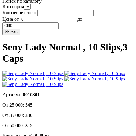
Поиск по каталогу
Категория
Ключевое слово
Цена
от
до
Seny Lady Normal , 10 Slips,3
Caps
Артикул:
0010301
От 25.000:
345
От 35.000:
330
От 50.000:
315
Вес товара(кг):
0,28 кг.